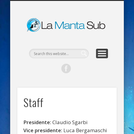
MATERIALE SCARICABILE
CORSI APNEA
LA MANTA
CONTATTI
CORSI SUB
ATTIVITÀ
HOME
LINK
La Man
Sub
Mirand
Staff
Presidente:
Claudio Sgarbi
Vice presidente:
Luca Bergamaschi