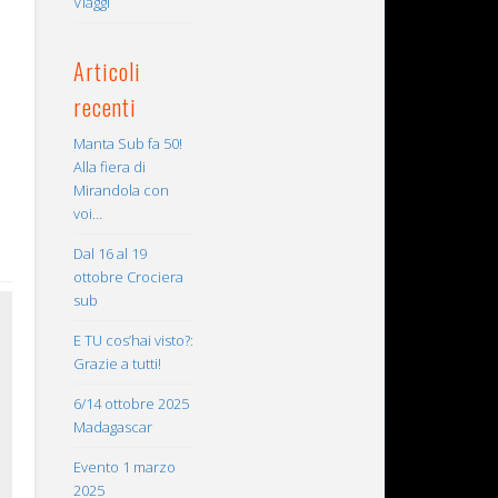
Viaggi
Articoli
recenti
Manta Sub fa 50!
Alla fiera di
Mirandola con
voi…
Dal 16 al 19
ottobre Crociera
sub
E TU cos’hai visto?:
Grazie a tutti!
6/14 ottobre 2025
Madagascar
Evento 1 marzo
2025