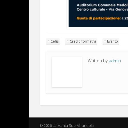
Cefis
Crediti formativi
Evento
Written by
admin
© 2026 La Manta Sub Mirandola