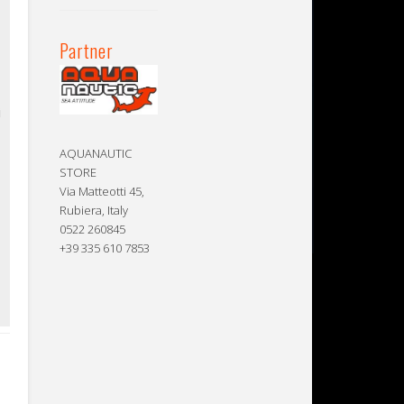
e
Partner
i
AQUANAUTIC
STORE
Via Matteotti 45,
Rubiera, Italy
0522 260845
+39 335 610 7853