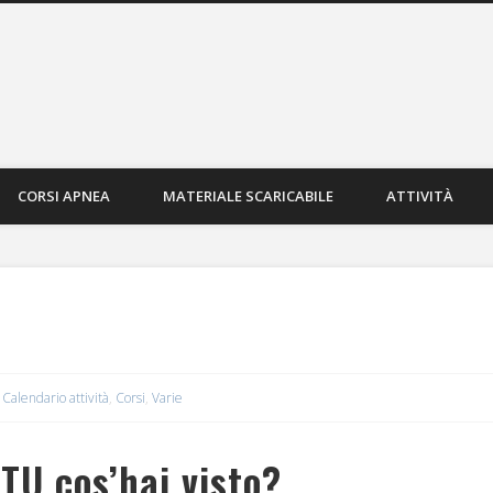
 Manta Sub Mirandola
CORSI APNEA
MATERIALE SCARICABILE
ATTIVITÀ
Calendario attività
,
Corsi
,
Varie
TU cos’hai visto?