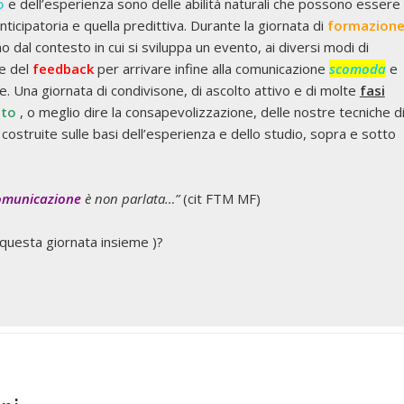
o
e dell’esperienza sono delle abilità naturali che possono essere
nticipatoria e quella predittiva. Durante la giornata di
formazion
no dal contesto in cui si sviluppa un evento, ai diversi modi di
ne del
feedback
per arrivare infine alla comunicazione
scomoda
e
Una giornata di condivisone, di ascolto attivo e di molte
fasi
nto
, o meglio dire la consapevolizzazione, delle nostre tecniche d
 costruite sulle basi dell’esperienza e dello studio, sopra e sotto
omunicazione
è non parlata…”
(cit FTM MF)
uesta giornata insieme )?