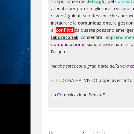
L’importanza dei
dettagli
, del
contest
allenate per poter migliorare la visione a
si verrà guidati su riflessioni che andran
instaurare la
comunicazione
, la gestio
ai
conflitti
da questa possono emergere. 
laboratoriali
consentirà
l’apprendime
comunicazione
, siano essere naturali o
l’acqua.
“Anche sott’acqua gran parte della vera
c
E
TU
COSA HAI VISTO (dopo aver fatto q
La Comunicazione Senza Fili