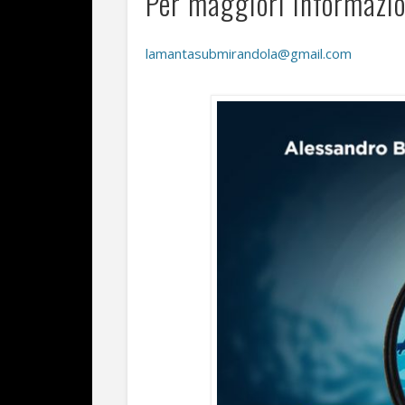
Per maggiori informazio
lamantasubmirandola@gmail.com