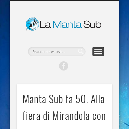
MATERIALE SCARICABILE
CORSI APNEA
LA MANTA
CONTATTI
CORSI SUB
ATTIVITÀ
HOME
LINK
La Man
Sub
Mirand
Manta Sub fa 50! Alla
fiera di Mirandola con