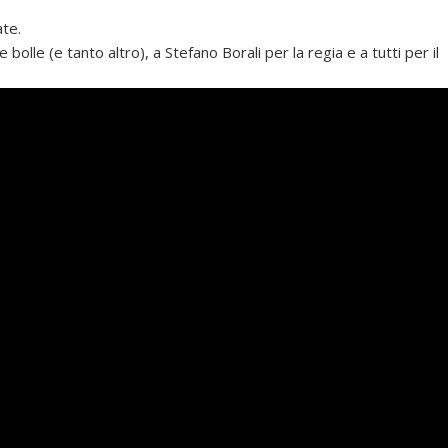
ate.
e bolle (e tanto altro), a Stefano Borali per la regia e a tutti per il