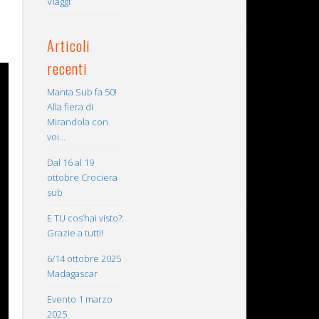
Viaggi
Articoli
recenti
Manta Sub fa 50!
Alla fiera di
Mirandola con
voi…
Dal 16 al 19
ottobre Crociera
sub
E TU cos’hai visto?:
Grazie a tutti!
6/14 ottobre 2025
Madagascar
Evento 1 marzo
2025