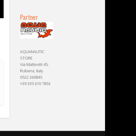
Partner
AQUANAUTIC
STORE
Via Matteotti 45,
Rubiera, Italy
0522 260845
+39 335 610 7853