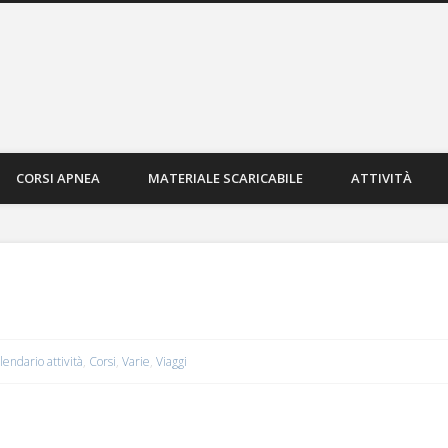
 Manta Sub Mirandola
CORSI APNEA
MATERIALE SCARICABILE
ATTIVITÀ
lendario attività
,
Corsi
,
Varie
,
Viaggi