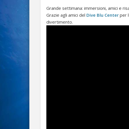
Grande settimana: immersioni, amici e ris
Grazie agli amici del
Dive Blu Center
per l
divertimento.